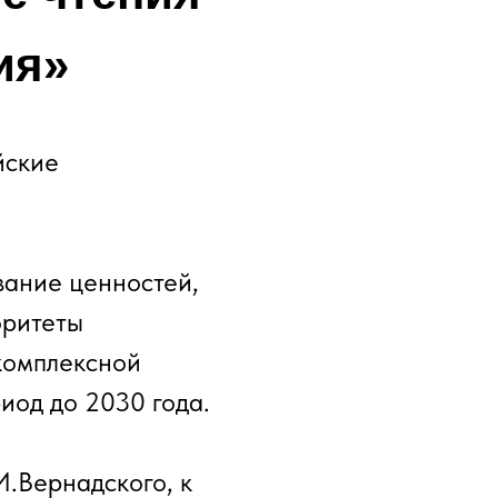
ия»
йские
вание ценностей,
оритеты
комплексной
иод до 2030 года.
И.Вернадского, к