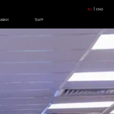
|
RU
ENG
ТЕАТР