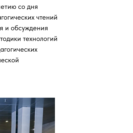
летию со дня
агогических чтений
я и обсуждения
тодики технологий
дагогических
ческой