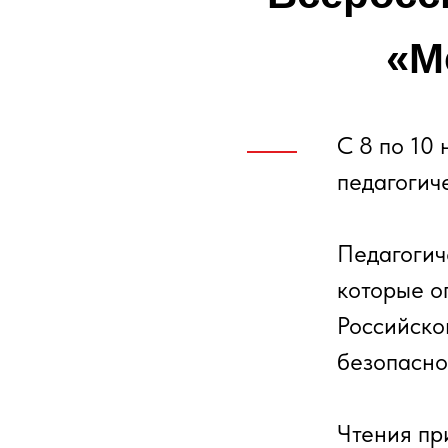
«М
С 8 по 10
педагогич
Педагогич
которые о
Российско
безопасно
Чтения пр